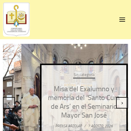
Skip
to
content
Sin categoría
Misa del Exalumno y
memoria del ‘Santo Cura
‹
›
de Ars’ en el Seminario
Mayor San José
PRENSA ARZOLAP
/
7 AGOSTO, 2026