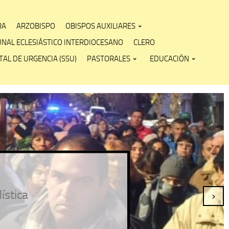
RA
ARZOBISPO
OBISPOS AUXILIARES
UNAL ECLESIÁSTICO INTERDIOCESANO
CLERO
AL DE URGENCIA (SSU)
PASTORALES
EDUCACIÓN
stica
›