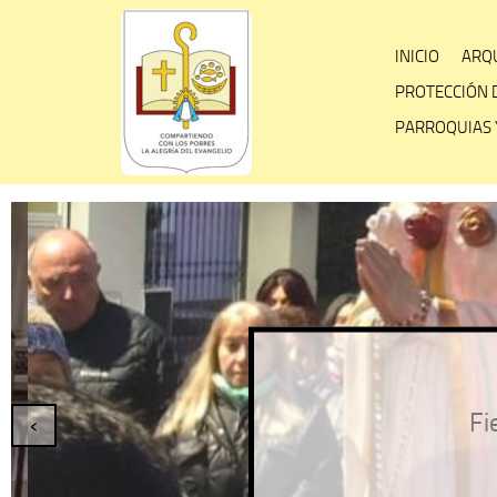
Skip
to
INICIO
ARQU
content
PROTECCIÓN 
PARROQUIAS 
Fies
‹