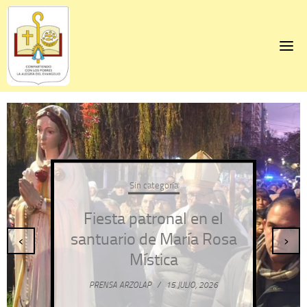
Skip
to
content
Sin categoría
Fiesta patronal en el
santuario de María Rosa
‹
›
Mística
PRENSA ARZOLAP
/
15 JULIO, 2026