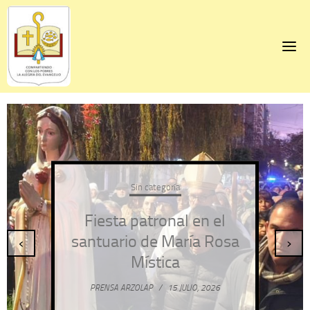
Skip
to
content
Sin categoría
Fiesta patronal en el
santuario de María Rosa
‹
›
Mística
PRENSA ARZOLAP
/
15 JULIO, 2026