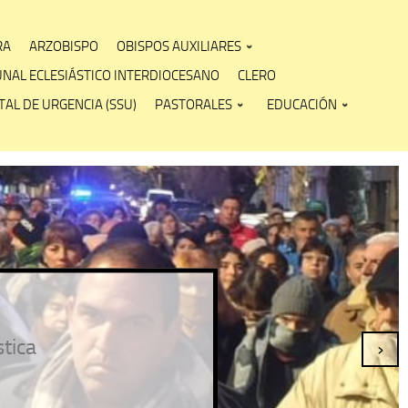
RA
ARZOBISPO
OBISPOS AUXILIARES
UNAL ECLESIÁSTICO INTERDIOCESANO
CLERO
AL DE URGENCIA (SSU)
PASTORALES
EDUCACIÓN
Católica de La Plata
›