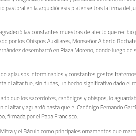
 pastoral en la arquidiócesis platense tras la firma del j
gradeció las constantes muestras de afecto que recibió p
do por los Obispos Auxiliares, Monseñor Alberto Bochate
Fernández desembarcó en Plaza Moreno, donde luego de se
ma de aplausos interminables y constantes gestos fraterno
ta el altar fue, sin dudas, un hecho significativo dado el 
, dado que los sacerdotes, canónigos y obispos, lo aguard
 el altar y aguardó hasta que el Canónigo Fernando García
, firmada por el Papa Francisco.
r la Mitra y el Báculo como principales ornamentos que ma