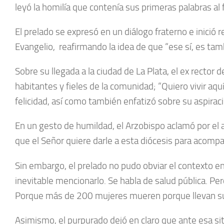
leyó la homilía que contenía sus primeras palabras al f
El prelado se expresó en un diálogo fraterno e inició 
Evangelio, reafirmando la idea de que “ese sí, es tamb
Sobre su llegada a la ciudad de La Plata, el ex recto
habitantes y fieles de la comunidad; “Quiero vivir aqu
felicidad, así como también enfatizó sobre su aspira
En un gesto de humildad, el Arzobispo aclamó por el a
que el Señor quiere darle a esta diócesis para acompañ
Sin embargo, el prelado no pudo obviar el contexto en e
inevitable mencionarlo. Se habla de salud pública. P
Porque más de 200 mujeres mueren porque llevan su
Asimismo, el purpurado dejó en claro que ante esa s