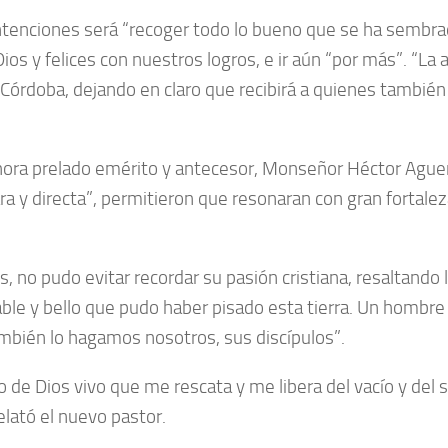
enciones será “recoger todo lo bueno que se ha sembrad
ios y felices con nuestros logros, e ir aún “por más”. “La
e Córdoba, dejando en claro que recibirá a quienes también
hora prelado emérito y antecesor, Monseñor Héctor Aguer, 
a y directa”, permitieron que resonaran con gran fortaleza
, no pudo evitar recordar su pasión cristiana, resaltando l
 y bello que pudo haber pisado esta tierra. Un hombre qu
ambién lo hagamos nosotros, sus discípulos”.
de Dios vivo que me rescata y me libera del vacío y del 
elató el nuevo pastor.