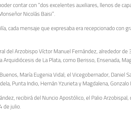
oder contar con “dos excelentes auxiliares, llenos de ca
Monseñor Nicolás Baisi”.
ilía, cada mensaje que expresaba era recepcionado con gr
toral del Arzobispo Víctor Manuel Fernández, alrededor d
la Arquidiócesis de La Plata, como Berisso, Ensenada, Mag
uenos, María Eugenia Vidal; el Vicegobernador, Daniel Salv
edela, Punta Indio, Hernán Yzurieta y Magdalena, Gonzalo 
ndez, recibirá del Nuncio Apostólico, el Palio Arzobispal
 de julio.