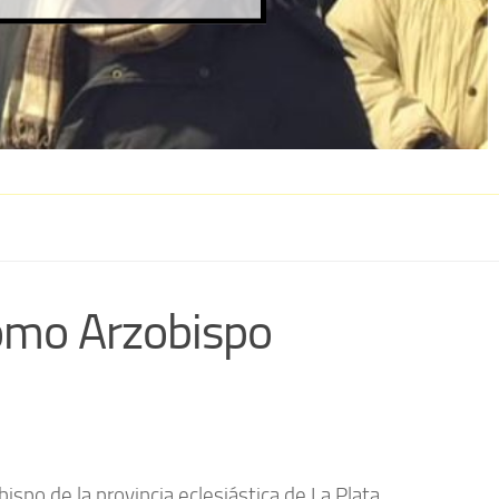
como Arzobispo
bispo de la provincia eclesiástica de La Plata,