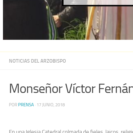
NOTICIAS DEL ARZOBISPO
Monseñor Víctor Fernán
POR
PRENSA
·
17 JUNIO, 2018
En una Iglesia Catedral colmada de fieles, laicos, relig