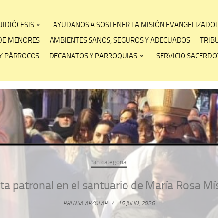
IDIÓCESIS
AYUDANOS A SOSTENER LA MISIÓN EVANGELIZADO
DE MENORES
AMBIENTES SANOS, SEGUROS Y ADECUADOS
TRIB
Y PÁRROCOS
DECANATOS Y PARROQUIAS
SERVICIO SACERDOT
Sin categoría
ncia misionera y evangelización de la Acción 
PRENSA ARZOLAP
/
6 JULIO, 2026