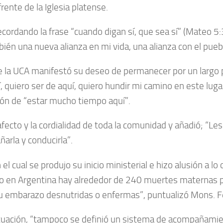
rente de la Iglesia platense.
recordando la frase “cuando digan sí, que sea sí” (Mateo 5
ién una nueva alianza en mi vida, una alianza con el pueb
r de la UCA manifestó su deseo de permanecer por un largo
í, quiero ser de aquí, quiero hundir mi camino en este luga
ción de “estar mucho tiempo aquí”.
fecto y la cordialidad de toda la comunidad y añadió; “Le
arla y conducirla”.
l cual se produjo su inicio ministerial e hizo alusión a lo
ero en Argentina hay alrededor de 240 muertes maternas 
 embarazo desnutridas o enfermas”, puntualizó Mons. F
ituación, “tampoco se definió un sistema de acompañamie