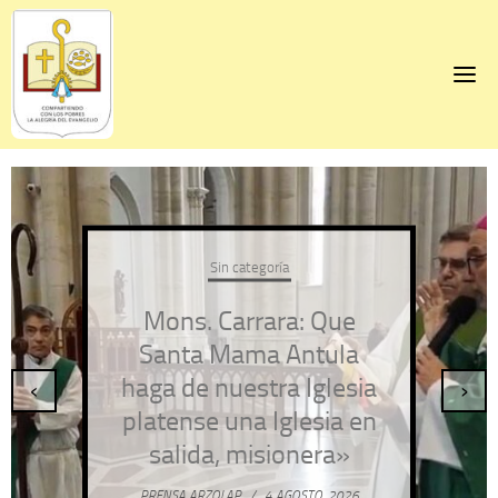
Skip
to
content
Sin categoría
Mons. Carrara: Que
Santa Mama Antula
haga de nuestra Iglesia
‹
›
platense una Iglesia en
salida, misionera»
PRENSA ARZOLAP
/
4 AGOSTO, 2026