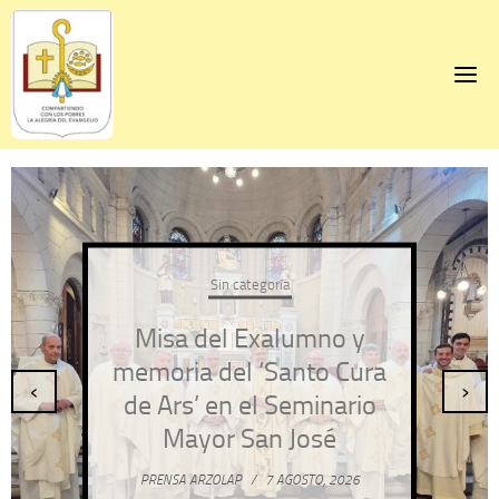
Skip
to
content
Sin categoría
Misa del Exalumno y
memoria del ‘Santo Cura
‹
›
de Ars’ en el Seminario
Mayor San José
PRENSA ARZOLAP
/
7 AGOSTO, 2026