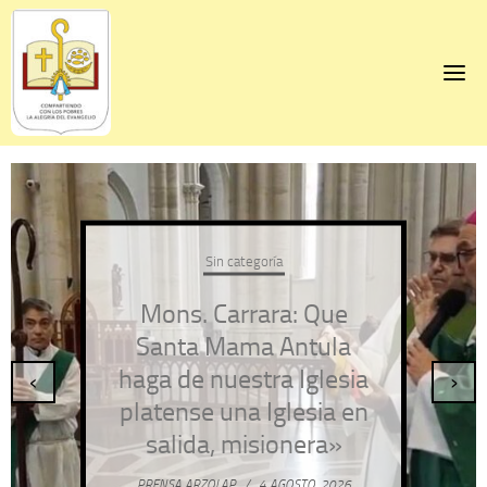
Skip
to
content
Sin categoría
Mons. Carrara: Que
Santa Mama Antula
haga de nuestra Iglesia
‹
›
platense una Iglesia en
salida, misionera»
PRENSA ARZOLAP
/
4 AGOSTO, 2026