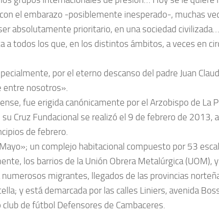
te con el embarazo -posiblemente inesperado-, muchas vec
 absolutamente prioritario, en una sociedad civilizada… 
ta a todos los que, en los distintos ámbitos, a veces en cir
cialmente, por el eterno descanso del padre Juan Claudio
e entre nosotros».
tense, fue erigida canónicamente por el Arzobispo de La P
 su Cruz Fundacional se realizó el 9 de febrero de 2013, a
ncipios de febrero.
ayo»; un complejo habitacional compuesto por 53 escaler
nte, los barrios de la Unión Obrera Metalúrgica (UOM), 
 a numerosos migrantes, llegados de las provincias norteña
tella; y está demarcada por las calles Liniers, avenida Bo
rio club de fútbol Defensores de Cambaceres.