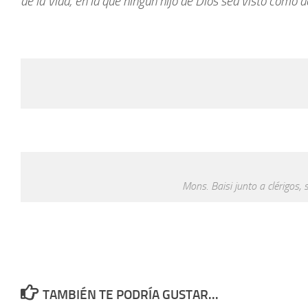
de la Vida, en la que ningún hijo de Dios sea visto como 
Mons. Baisi junto a clérigos
TAMBIÉN TE PODRÍA GUSTAR...