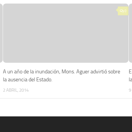
0
A un año de la inundación, Mons. Aguer advirtió sobre
E
la ausencia del Estado.
l
2 ABRIL, 2014
9