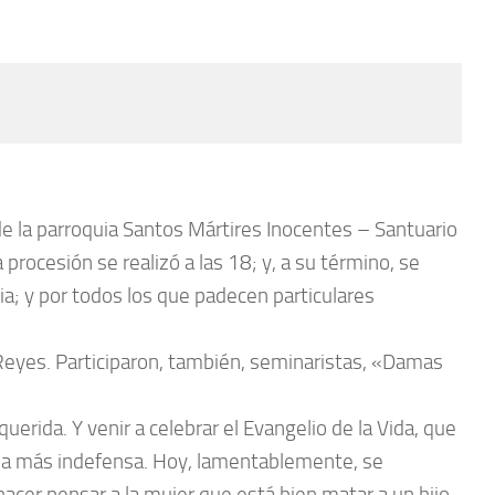
 de la parroquia Santos Mártires Inocentes – Santuario
 procesión se realizó a las 18; y, a su término, se
ia; y por todos los que padecen particulares
s Reyes. Participaron, también, seminaristas, «Damas
erida. Y venir a celebrar el Evangelio de la Vida, que
vida más indefensa. Hoy, lamentablemente, se
acer pensar a la mujer que está bien matar a un hijo,