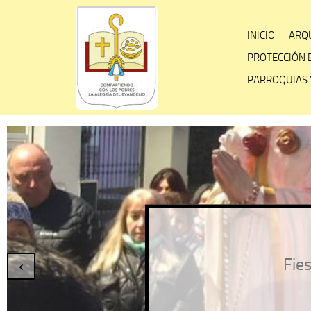
Skip
to
INICIO
ARQU
content
PROTECCIÓN 
PARROQUIAS 
Fies
‹