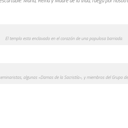
descartable. María, Reina y Madre de la Vida, ruega por nosotr
El templo esta enclavado en el corazón de una populosa barriada.
, seminaristas, algunas «Damas de la Sacristía», y miembros del Grupo 