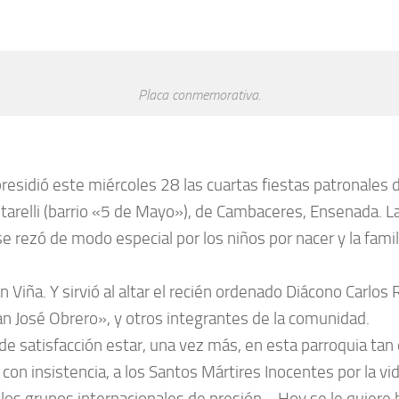
Placa conmemorativa.
presidió este miércoles 28 las cuartas fiestas patronales
ntarelli (barrio «5 de Mayo»), de Cambaceres, Ensenada. La
 rezó de modo especial por los niños por nacer y la famil
 Viña. Y sirvió al altar el recién ordenado Diácono Carlo
n José Obrero», y otros integrantes de la comunidad.
 satisfacción estar, una vez más, en esta parroquia tan qu
 con insistencia, a los Santos Mártires Inocentes por la 
 los grupos internacionales de presión… Hoy se le quiere h