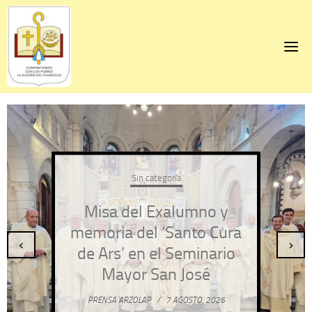
Skip
to
content
Sin categoría
Misa del Exalumno y
memoria del ‘Santo Cura
‹
›
de Ars’ en el Seminario
Mayor San José
PRENSA ARZOLAP
/
7 AGOSTO, 2026