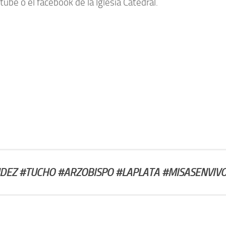
ube o el facebook de la Iglesia Catedral.
Z #TUCHO #ARZOBISPO #LAPLATA #MISASENVIVO