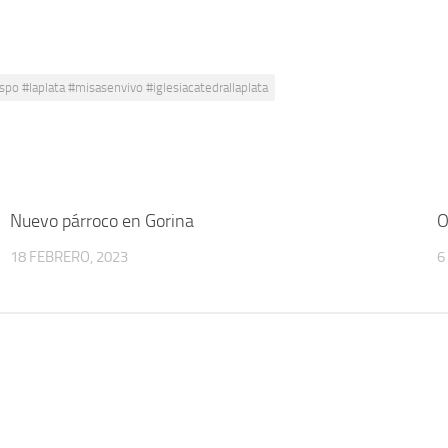
 #laplata #misasenvivo #iglesiacatedrallaplata
Nuevo párroco en Gorina
O
18 FEBRERO, 2023
6