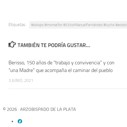
Etiquetas:
#obispo #monseñor #VíctorManuelFernández #tucho #arzobispo
TAMBIÉN TE PODRÍA GUSTAR...
Berisso, 150 años de “trabajo y convivencia” y con
“una Madre” que acompaña el caminar del pueblo
3 JUNIO, 2021
© 2026 · ARZOBISPADO DE LA PLATA