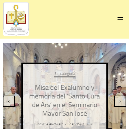
Skip
to
content
Sin categoría
Misa del Exalumno y
memoria del ‘Santo Cura
‹
›
de Ars’ en el Seminario
Mayor San José
PRENSA ARZOLAP
/
7 AGOSTO, 2026