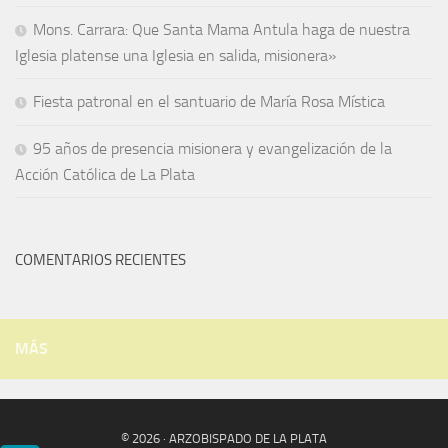
Mons. Carrara: Que Santa Mama Antula haga de nuestra
Iglesia platense una Iglesia en salida, misionera»
Fiesta patronal en el santuario de María Rosa Mística
95 años de presencia misionera y evangelización de la
Acción Católica de La Plata
COMENTARIOS RECIENTES
MÁS
© 2026 · ARZOBISPADO DE LA PLATA