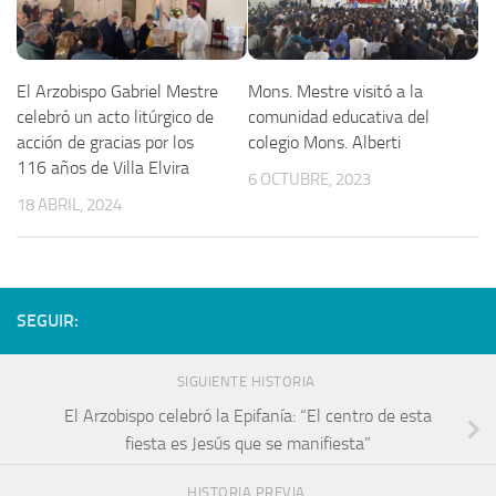
El Arzobispo Gabriel Mestre
Mons. Mestre visitó a la
celebró un acto litúrgico de
comunidad educativa del
acción de gracias por los
colegio Mons. Alberti
116 años de Villa Elvira
6 OCTUBRE, 2023
18 ABRIL, 2024
SEGUIR:
SIGUIENTE HISTORIA
El Arzobispo celebró la Epifanía: “El centro de esta
fiesta es Jesús que se manifiesta”
HISTORIA PREVIA