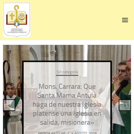
Skip
to
content
Sin categoría
Mons. Carrara: Que
Santa Mama Antula
haga de nuestra Iglesia
‹
›
platense una Iglesia en
salida, misionera»
PRENSA ARZOLAP
/
4 AGOSTO, 2026