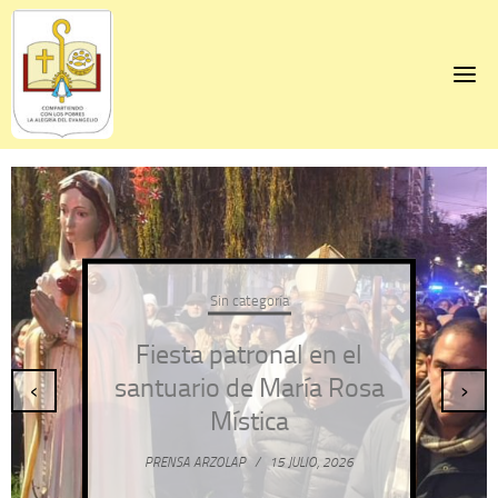
Skip
to
content
Sin categoría
Fiesta patronal en el
santuario de María Rosa
‹
›
Mística
PRENSA ARZOLAP
/
15 JULIO, 2026