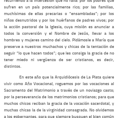
recurriendo a la intercesión que no falla: por los pobres que
sufren en un país potencialmente rico; por las familias,
muchísimas de ellas precarias o “ensambladas”; por los
niños desnutridos y por los huérfanos de padres vivos; por
la acción pastoral de la Iglesia, cuya misión es anunciar a
todos la conversión y el Nombre de Jesús, llevar a los
hombres y mujeres camino del cielo. Pidámosle a María que
preserve a nuestros muchachos y chicas de la tentación de
seguir “lo que hacen todos”; que les consiga la gracia de no
tener miedo ni vergüenza de ser cristianos, es decir,
distintos.
En este año que la Arquidiócesis de La Plata quiere
vivir como Año Vocacional, roguemos por las vocaciones al
Sacramento del Matrimonio a través de un noviazgo casto;
por la perseverancia de los matrimonios cristianos; para que
muchos chicos reciban la gracia de la vocación sacerdotal, y
muchas chicas la de la virginidad consagrada. No olvidemos
a los gobernantes, para que siempre busquen el bien común