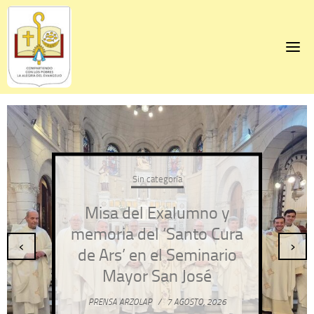
Skip
to
content
Sin categoría
Misa del Exalumno y
memoria del ‘Santo Cura
‹
›
de Ars’ en el Seminario
Mayor San José
PRENSA ARZOLAP
/
7 AGOSTO, 2026