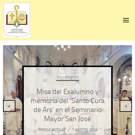
Skip
to
content
Sin categoría
Misa del Exalumno y
memoria del ‘Santo Cura
‹
›
de Ars’ en el Seminario
Mayor San José
PRENSA ARZOLAP
/
7 AGOSTO, 2026