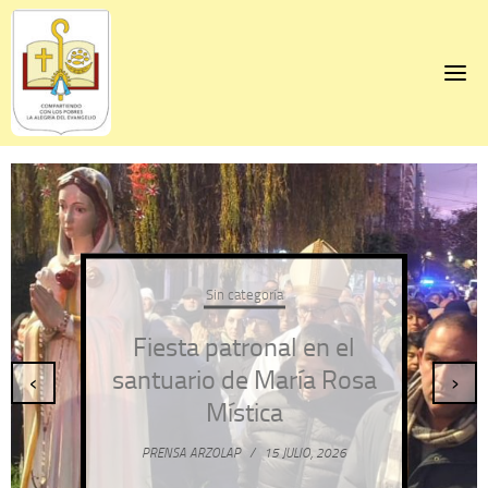
Skip
to
content
Sin categoría
Fiesta patronal en el
santuario de María Rosa
‹
›
Mística
PRENSA ARZOLAP
/
15 JULIO, 2026