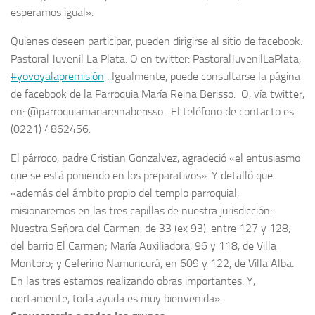
esperamos igual».
Quienes deseen participar, pueden dirigirse al sitio de facebook:
Pastoral Juvenil La Plata. O en twitter: PastoralJuvenilLaPlata,
#
yovoyalapremisión
. Igualmente, puede consultarse la página
de facebook de la Parroquia María Reina Berisso. O, vía twitter,
en: @parroquiamariareinaberisso . El teléfono de contacto es
(0221) 4862456.
El párroco, padre Cristian Gonzalvez, agradeció «el entusiasmo
que se está poniendo en los preparativos». Y detalló que
«además del ámbito propio del templo parroquial,
misionaremos en las tres capillas de nuestra jurisdicción:
Nuestra Señora del Carmen, de 33 (ex 93), entre 127 y 128,
del barrio El Carmen; María Auxiliadora, 96 y 118, de Villa
Montoro; y Ceferino Namuncurá, en 609 y 122, de Villa Alba.
En las tres estamos realizando obras importantes. Y,
ciertamente, toda ayuda es muy bienvenida».