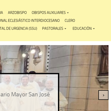
RA
ARZOBISPO
OBISPOS AUXILIARES
UNAL ECLESIÁSTICO INTERDIOCESANO
CLERO
AL DE URGENCIA (SSU)
PASTORALES
EDUCACIÓN
nario Mayor San José
›