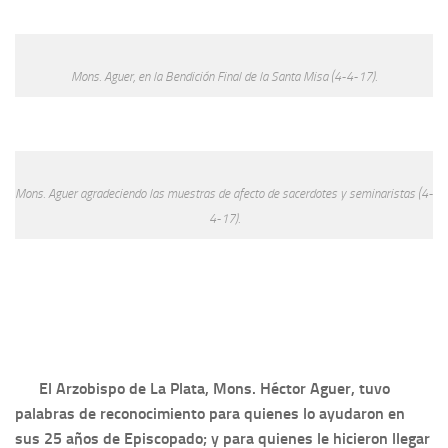
Mons. Aguer, en la Bendición Final de la Santa Misa (4-4-17).
Mons. Aguer agradeciendo las muestras de afecto de sacerdotes y seminaristas (4-
4-17).
El Arzobispo de La Plata, Mons. Héctor Aguer, tuvo
palabras de reconocimiento para quienes lo ayudaron en
sus 25 años de Episcopado; y para quienes le hicieron llegar