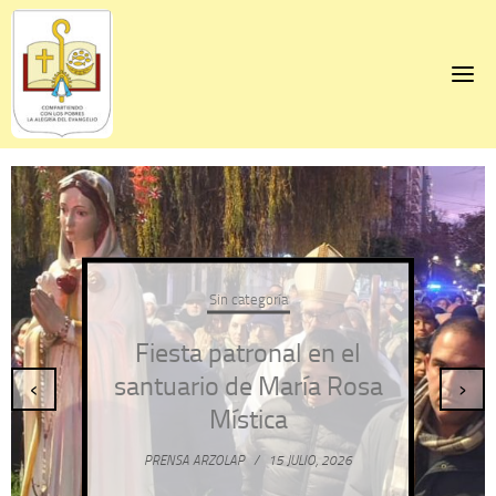
Skip
to
content
Sin categoría
Fiesta patronal en el
santuario de María Rosa
‹
›
Mística
PRENSA ARZOLAP
/
15 JULIO, 2026