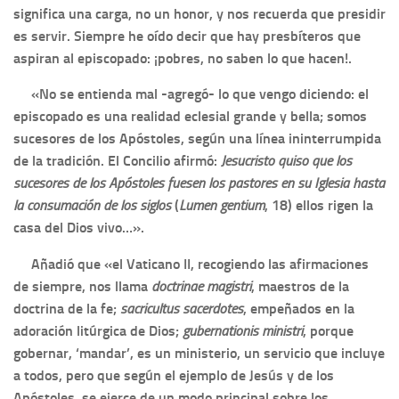
significa una carga, no un honor, y nos recuerda que presidir
es servir. Siempre he oído decir que hay presbíteros que
aspiran al episcopado: ¡pobres, no saben lo que hacen!.
«No se entienda mal -agregó- lo que vengo diciendo: el
episcopado es una realidad eclesial grande y bella; somos
sucesores de los Apóstoles, según una línea ininterrumpida
de la tradición. El Concilio afirmó:
Jesucristo quiso que los
sucesores de los Apóstoles fuesen los pastores en su Iglesia hasta
la consumación de los siglos
(
Lumen gentium
, 18) ellos rigen la
casa del Dios vivo…».
Añadió que «el Vaticano II, recogiendo las afirmaciones
de siempre, nos llama
doctrinae magistri
, maestros de la
doctrina de la fe;
sacricultus sacerdotes
, empeñados en la
adoración litúrgica de Dios;
gubernationis ministri
, porque
gobernar, ‘mandar’, es un ministerio, un servicio que incluye
a todos, pero que según el ejemplo de Jesús y de los
Apóstoles, se ejerce de un modo principal sobre los