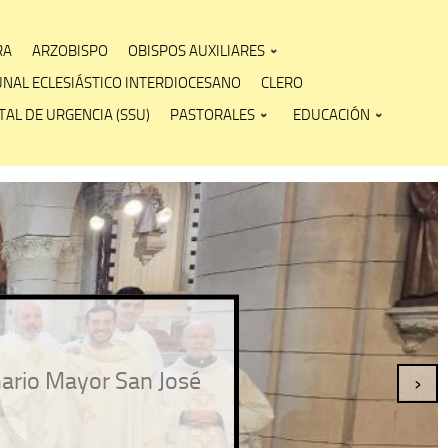
RA
ARZOBISPO
OBISPOS AUXILIARES
UNAL ECLESIÁSTICO INTERDIOCESANO
CLERO
AL DE URGENCIA (SSU)
PASTORALES
EDUCACIÓN
nario Mayor San José
›