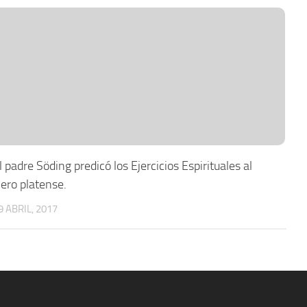
l padre Söding predicó los Ejercicios Espirituales al
lero platense.
9 ABRIL, 2017