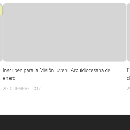
0
Inscriben para la Misión Juvenil Arquidiocesana de
E
enero.
c
20 DICIEMBRE, 2017
2