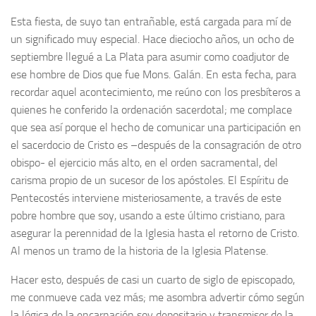
Esta fiesta, de suyo tan entrañable, está cargada para mí de
un significado muy especial. Hace dieciocho años, un ocho de
septiembre llegué a La Plata para asumir como coadjutor de
ese hombre de Dios que fue Mons. Galán. En esta fecha, para
recordar aquel acontecimiento, me reúno con los presbíteros a
quienes he conferido la ordenación sacerdotal; me complace
que sea así porque el hecho de comunicar una participación en
el sacerdocio de Cristo es –después de la consagración de otro
obispo- el ejercicio más alto, en el orden sacramental, del
carisma propio de un sucesor de los apóstoles. El Espíritu de
Pentecostés interviene misteriosamente, a través de este
pobre hombre que soy, usando a este último cristiano, para
asegurar la perennidad de la Iglesia hasta el retorno de Cristo.
Al menos un tramo de la historia de la Iglesia Platense.
Hacer esto, después de casi un cuarto de siglo de episcopado,
me conmueve cada vez más; me asombra advertir cómo según
la lógica de la encarnación soy depositario y transmisor de la