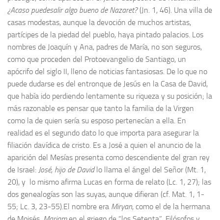
¿Acaso puede
salir algo bueno de Nazaret?
(Jn. 1, 46). Una villa de
casas modestas, aunque la devoción de muchos artistas,
partícipes de la piedad del pueblo, haya pintado palacios. Los
nombres de Joaquín y Ana, padres de María, no son seguros,
como que proceden del Protoevangelio de Santiago, un
apócrifo del siglo II, lleno de noticias fantasiosas. De lo que no
puede dudarse es del entronque de Jesús en la Casa de David,
que había ido perdiendo lentamente su riqueza y su posición; la
más razonable es pensar que tanto la familia de la Virgen
como la de quien sería su esposo pertenecían a ella. En
realidad es el segundo dato lo que importa para asegurar la
filiación davídica de cristo. Es a José a quien el anuncio de la
aparición del Mesías presenta como descendiente del gran rey
de Israel:
José, hijo de David
lo llama el ángel del Señor (Mt. 1,
20), y lo mismo afirma Lucas en forma de relato (Lc. 1, 27); las
dos genealogías son las suyas, aunque difieran (cf. Mat. 1, 1-
55; Lc. 3, 23-55).El nombre era
Miryan
, como el de la hermana
de Moisés,
Mariam
en el griego de “los Setenta”. Filósofos y