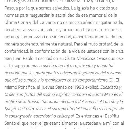
lo más grave que hacemos: actualizar la Cruz y la Gloria, la
Pascua por la que somos salvados. La Iglesia ha dictado sus
normas para resguardar la sacralidad de ese memorial de la
Última Cena y del Calvario; no es preciso añadir ni quitar nada,
ni caben rarezas sino solo fe y amor, una fe y un amor que se
noten y conmuevan con sinceridad, espontáneamente, de una
manera sobrenaturalmente natural. Pero el fruto brotará de la
conformidad, la conformación de la vida de ustedes con la cruz.
San Juan Pablo II escribió en su Carta
Dominicae Cenae
que ese
acto supremo
nos empeña a un tal recogimiento y a una tal
devoción que los participantes adviertan la grandeza del misterio
que allí se cumple y lo manifiesten en su comportamiento
(9). El
mismo Pontífice, el Jueves Santo de 1998 explicó:
Eucaristía y
Orden son frutos del mismo Espíritu: como en la Santa Misa es Él
artífice de la transustanciación del pan y del vino en el Cuerpo y la
Sangre de Cristo, así en el sacramento del Orden Él es el artífice de
la consagración sacerdotal o episcopal
. Es entonces el Espíritu
Santo el que nos religa esencialmente, a ustedes y a mí, con el