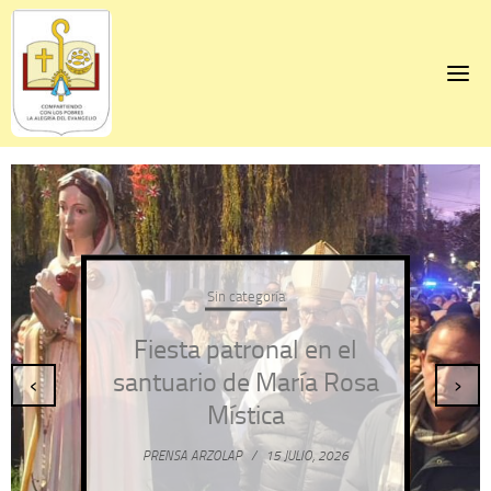
Skip
to
content
Sin categoría
Fiesta patronal en el
santuario de María Rosa
‹
›
Mística
PRENSA ARZOLAP
/
15 JULIO, 2026