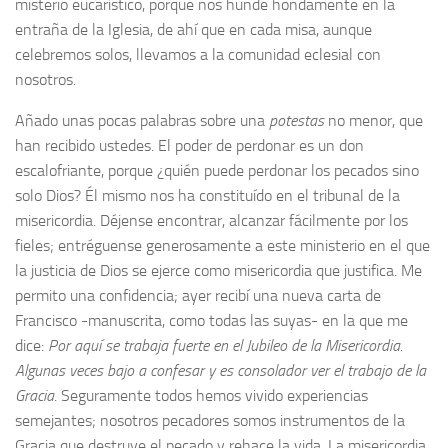
misterio eucarístico, porque nos hunde hondamente en la
entraña de la Iglesia, de ahí que en cada misa, aunque
celebremos solos, llevamos a la comunidad eclesial con
nosotros.
Añado unas pocas palabras sobre una
potestas
no menor, que
han recibido ustedes. El poder de perdonar es un don
escalofriante, porque ¿quién puede perdonar los pecados sino
solo Dios? Él mismo nos ha constituído en el tribunal de la
misericordia. Déjense encontrar, alcanzar fácilmente por los
fieles; entréguense generosamente a este ministerio en el que
la justicia de Dios se ejerce como misericordia que justifica. Me
permito una confidencia; ayer recibí una nueva carta de
Francisco -manuscrita, como todas las suyas- en la que me
dice:
Por aquí se trabaja fuerte en el Jubileo de la Misericordia.
Algunas veces bajo a confesar y es consolador ver el trabajo de la
Gracia
. Seguramente todos hemos vivido experiencias
semejantes; nosotros pecadores somos instrumentos de la
Gracia que destruye el pecado y rehace la vida. La misericordia