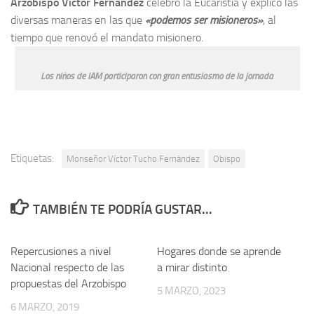
Arzobispo Víctor Fernández
celebró la Eucaristía y explicó las
diversas maneras en las que
«podemos ser misioneros»
, al
tiempo que renovó el mandato misionero.
Los niños de IAM participaron con gran entusiasmo de la jornada
Etiquetas:
Monseñor Víctor Tucho Fernández
Obispo
TAMBIÉN TE PODRÍA GUSTAR...
Repercusiones a nivel
Hogares donde se aprende
Nacional respecto de las
a mirar distinto
propuestas del Arzobispo
5 MARZO, 2023
6 MARZO, 2019