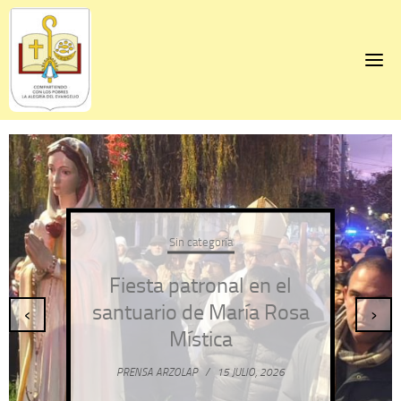
Skip
to
content
Sin categoría
Fiesta patronal en el
santuario de María Rosa
‹
›
Mística
PRENSA ARZOLAP
/
15 JULIO, 2026