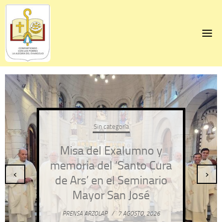
Skip
to
content
Sin categoría
Misa del Exalumno y
memoria del ‘Santo Cura
‹
›
de Ars’ en el Seminario
Mayor San José
PRENSA ARZOLAP
/
7 AGOSTO, 2026