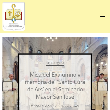
Skip
to
content
Sin categoría
Misa del Exalumno y
memoria del ‘Santo Cura
‹
›
de Ars’ en el Seminario
Mayor San José
PRENSA ARZOLAP
/
7 AGOSTO, 2026