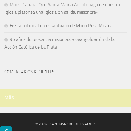
Mons. Carrara: Que Santa Mama Antula haga de nuestra
Iglesia platense una Iglesia en salida, misionera»
Fiesta patronal en el santuario de María Rosa Mística
95 años de presencia misionera y evangelización de la
Acción Católica de La Plata
COMENTARIOS RECIENTES
MÁS
© 2026 · ARZOBISPADO DE LA PLATA