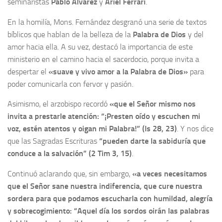
seminaristas
Pablo Álvarez
y
Ariel Ferrari
.
En la homilía, Mons. Fernández desgranó una serie de textos
bíblicos que hablan de la belleza de la
Palabra de Dios
y del
amor hacia ella. A su vez, destacó la importancia de este
ministerio en el camino hacia el sacerdocio, porque invita a
despertar el
«suave y vivo amor a la Palabra de Dios»
para
poder comunicarla con fervor y pasión.
Asimismo, el arzobispo recordó
«que el Señor mismo nos
invita a prestarle atención: “¡Presten oído y escuchen mi
voz, estén atentos y oigan mi Palabra!” (Is 28, 23)
. Y nos dice
que las Sagradas Escrituras
“pueden darte la sabiduría que
conduce a la salvación” (2 Tim 3, 15)
.
Continuó aclarando que, sin embargo,
«a veces necesitamos
que el Señor sane nuestra indiferencia, que cure nuestra
sordera para que podamos escucharla con humildad, alegría
y sobrecogimiento: “Aquel día los sordos oirán las palabras