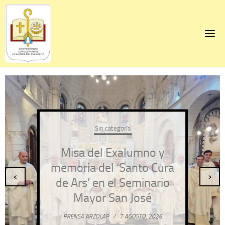
Skip
to
content
Sin categoría
Misa del Exalumno y
memoria del ‘Santo Cura
‹
›
de Ars’ en el Seminario
Mayor San José
PRENSA ARZOLAP
/
7 AGOSTO, 2026