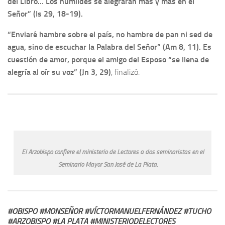
del Libro… Los humildes se alegrarán más y más en el
Señor” (Is 29, 18-19).
“Enviaré hambre sobre el país, no hambre de pan ni sed de
agua, sino de escuchar la Palabra del Señor” (Am 8, 11). Es
cuestión de amor, porque el amigo del Esposo “se llena de
alegría al oír su voz” (Jn 3, 29)
, finalizó.
El Arzobispo confiere el ministerio de Lectores a dos seminaristas en el
Seminario Mayor San José de La Plata.
#OBISPO #MONSEÑOR #VÍCTORMANUELFERNÁNDEZ #TUCHO
#ARZOBISPO #LA PLATA #MINISTERIODELECTORES