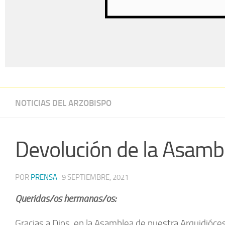
NOTICIAS DEL ARZOBISPO
Devolución de la Asamb
POR
PRENSA
·
9 SEPTIEMBRE, 2021
Queridas/os hermanas/os:
Gracias a Dios, en la Asamblea de nuestra Arquidióces