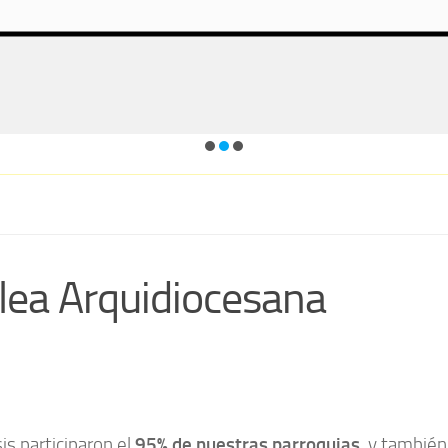
lea Arquidiocesana
is participaron el
95% de nuestras parroquias
, y tambié