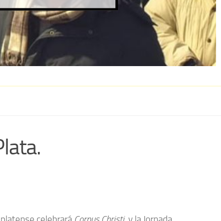
lata.
platense celebrará
Corpus Christi
, y la Jornada