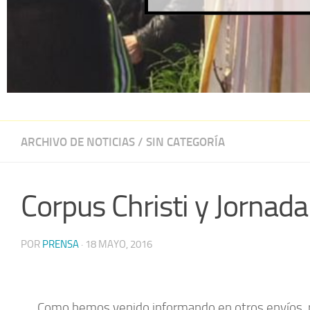
ARCHIVO DE NOTICIAS
/
SIN CATEGORÍA
Corpus Christi y Jornada 
POR
PRENSA
·
18 MAYO, 2016
Como hemos venido informando en otros envíos, rec