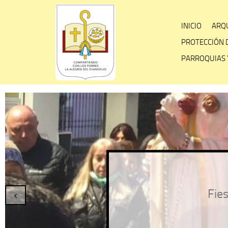
Skip
to
INICIO
ARQU
content
PROTECCIÓN 
PARROQUIAS 
Fies
‹