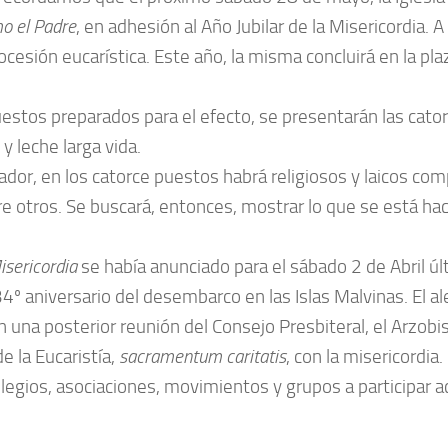
o el Padre
, en adhesión al Año Jubilar de la Misericordia. A
rocesión eucarística. Este año, la misma concluirá en la pla
tos preparados para el efecto, se presentarán las catorce
 leche larga vida.
or, en los catorce puestos habrá religiosos y laicos com
tre otros. Se buscará, entonces, mostrar lo que se está ha
isericordia
se había anunciado para el sábado 2 de Abril últ
 34º aniversario del desembarco en las Islas Malvinas. El a
 una posterior reunión del Consejo Presbiteral, el Arzobis
de la Eucaristía,
sacramentum caritatis
, con la misericordia.
egios, asociaciones, movimientos y grupos a participar a