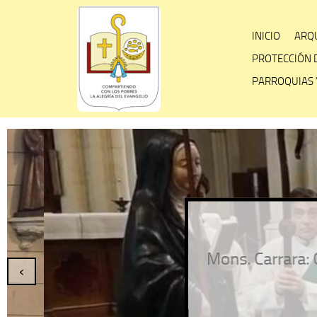
Skip
to
INICIO
ARQU
content
PROTECCIÓN 
PARROQUIAS 
Mons. Carrara: Que S
‹