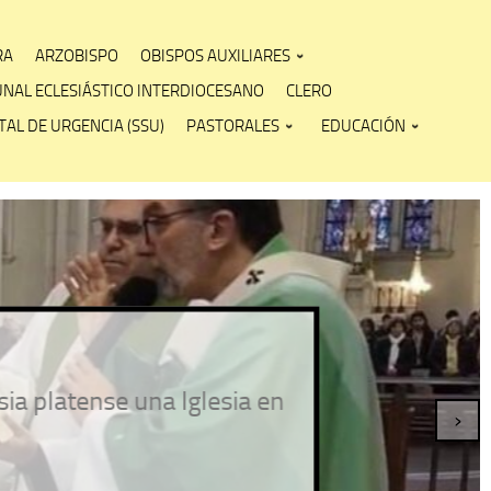
RA
ARZOBISPO
OBISPOS AUXILIARES
UNAL ECLESIÁSTICO INTERDIOCESANO
CLERO
AL DE URGENCIA (SSU)
PASTORALES
EDUCACIÓN
atense una Iglesia en
›