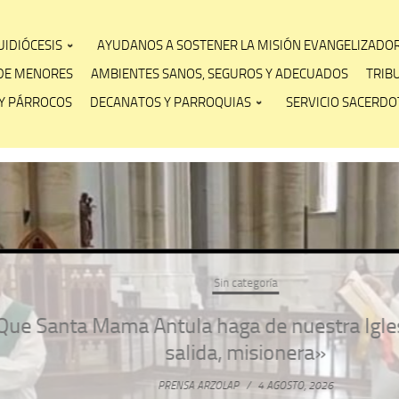
IDIÓCESIS
AYUDANOS A SOSTENER LA MISIÓN EVANGELIZADO
DE MENORES
AMBIENTES SANOS, SEGUROS Y ADECUADOS
TRIB
Y PÁRROCOS
DECANATOS Y PARROQUIAS
SERVICIO SACERDOT
Sin categoría
anta Mama Antula haga de nuestra Iglesia pl
salida, misionera»
PRENSA ARZOLAP
/
4 AGOSTO, 2026