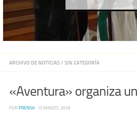
ARCHIVO DE NOTICIAS
/
SIN CATEGORÍA
«Aventura» organiza una
POR
PRENSA
·
15 MARZO, 2018