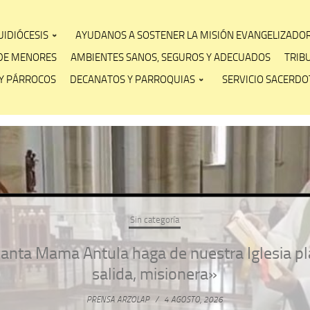
IDIÓCESIS
AYUDANOS A SOSTENER LA MISIÓN EVANGELIZADO
DE MENORES
AMBIENTES SANOS, SEGUROS Y ADECUADOS
TRIB
Y PÁRROCOS
DECANATOS Y PARROQUIAS
SERVICIO SACERDOT
Sin categoría
anta Mama Antula haga de nuestra Iglesia pl
salida, misionera»
PRENSA ARZOLAP
/
4 AGOSTO, 2026