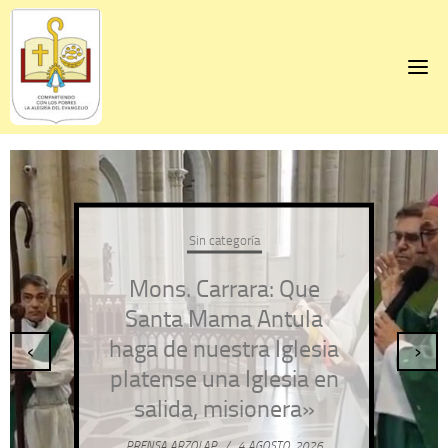
Skip
to
content
Sin categoría
Mons. Carrara: Que
Santa Mama Antula
haga de nuestra Iglesia
‹
›
platense una Iglesia en
salida, misionera»
PRENSA ARZOLAP
/
4 AGOSTO, 2026