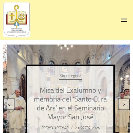
Skip
to
content
Sin categoría
Misa del Exalumno y
memoria del ‘Santo Cura
‹
›
de Ars’ en el Seminario
Mayor San José
PRENSA ARZOLAP
/
7 AGOSTO, 2026