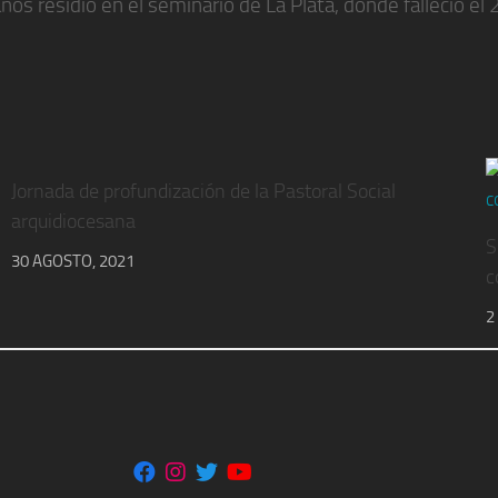
años residió en el seminario de La Plata, donde falleció e
Jornada de profundización de la Pastoral Social
arquidiocesana
S
30 AGOSTO, 2021
c
2