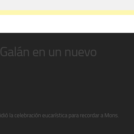
 Galán en un nuevo
idió la celebración eucarística para recordar a Mons.