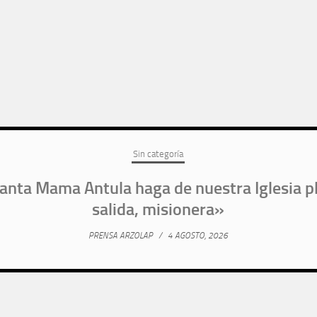
Sin categoría
anta Mama Antula haga de nuestra Iglesia pl
salida, misionera»
PRENSA ARZOLAP
/
4 AGOSTO, 2026