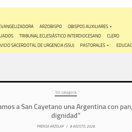
 EVANGELIZADORA
ARZOBISPO
OBISPOS AUXILIARES
CUADOS
TRIBUNAL ECLESIÁSTICO INTERDIOCESANO
CLERO
VICIO SACERDOTAL DE URGENCIA (SSU)
PASTORALES
EDUCAC
Sin categoría
amos a San Cayetano una Argentina con pan, 
dignidad”
PRENSA ARZOLAP
/
8 AGOSTO, 2026