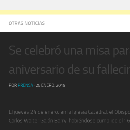
OTRAS NOTICIAS
Se celebró una misa par
aniversario de su fallec
POR
PRENSA
·
25 ENERO, 2019
El jueves 24 de enero, en la Iglesia Catedral, el Obis
Carlos Walter Galán Barry, habiéndose cumplido el 16°