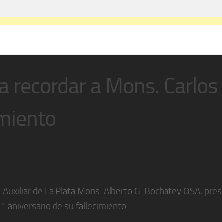
a recordar a Mons. Carlos
imiento
po Auxiliar de La Plata Mons. Alberto G. Bochatey OSA, pres
 aniversario de su fallecimiento.